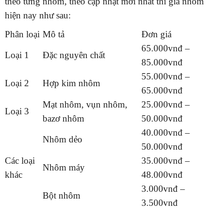
theo từng nhóm, theo cập nhật mới nhất thì giá nhôm
hiện nay như sau:
Phân loại
Mô tả
Đơn giá
65.000vnđ –
Loại 1
Đặc nguyên chất
85.000vnđ
55.000vnđ –
Loại 2
Hợp kim nhôm
65.000vnđ
Mạt nhôm, vụn nhôm,
25.000vnđ –
Loại 3
bazơ nhôm
50.000vnđ
40.000vnđ –
Nhôm dẻo
50.000vnđ
Các loại
35.000vnđ –
Nhôm máy
khác
48.000vnđ
3.000vnđ –
Bột nhôm
3.500vnđ