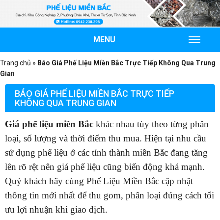
MENU
TOGGL
NAVIG
Trang chủ
»
Báo Giá Phế Liệu Miền Bắc Trực Tiếp Không Qua Trung
Gian
BÁO GIÁ PHẾ LIỆU MIỀN BẮC TRỰC TIẾP
KHÔNG QUA TRUNG GIAN
Giá phế liệu miền Bắc
khác nhau tùy theo từng phân
loại, số lượng và thời điểm thu mua. Hiện tại nhu cầu
sử dụng phế liệu ở các tỉnh thành miền Bắc đang tăng
lên rõ rệt nên giá phế liệu cũng biến động khá mạnh.
Quý khách hãy cùng Phế Liệu Miền Bắc cập nhật
thông tin mới nhất để thu gom, phân loại đúng cách tối
ưu lợi nhuận khi giao dịch.