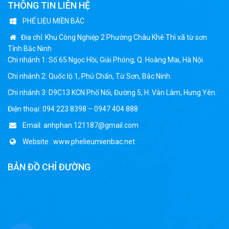
THÔNG TIN LIÊN HỆ
PHẾ LIỆU MIỀN BẮC
Đia chỉ: Khu Công Nghiệp 2 Phường Châu Khê Thì xã từ sơn
Tỉnh Bắc Ninh
Chi nhánh 1: Số 65 Ngọc Hồi, Giải Phóng, Q. Hoàng Mai, Hà Nội.
Chi nhánh 2: Quốc lộ 1, Phú Chấn, Từ Sơn, Bắc Ninh.
Chi nhánh 3: D9C13 KCN Phố Nối, Đường 5, H. Văn Lâm, Hưng Yên.
Điện thoại: 094 223 8398 – 0947 404 888
Email: anhphan.121187@gmail.com
Website : www.phelieumienbac.net
BẢN ĐỒ CHỈ ĐƯỜNG