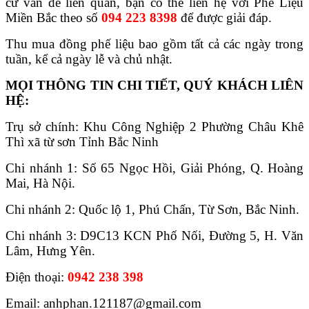
cứ vấn đề liên quan, bạn có thể liên hệ với Phế Liệu
Miền Bắc theo số
094 223 8398
để được giải đáp.
Thu mua đồng phế liệu bao gồm tất cả các ngày trong
tuần, kể cả ngày lễ và chủ nhật.
MỌI THÔNG TIN CHI TIẾT, QUÝ KHÁCH LIÊN
HỆ:
Trụ sở chính: Khu Công Nghiệp 2 Phường Châu Khê
Thì xã từ sơn Tỉnh Bắc Ninh
Chi nhánh 1: Số 65 Ngọc Hồi, Giải Phóng, Q. Hoàng
Mai, Hà Nội.
Chi nhánh 2: Quốc lộ 1, Phú Chấn, Từ Sơn, Bắc Ninh.
Chi nhánh 3: D9C13 KCN Phố Nối, Đường 5, H. Văn
Lâm, Hưng Yên.
Điện thoại:
0942 238 398
Email: anhphan.121187@gmail.com