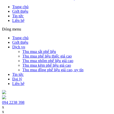
Trang chủ
Giới thiệu
Tin tức
Liên hệ
Đóng menu
Trang chủ
Giới thiệu
Dịch vụ
Thu mua sắt phế liệu
Thu mua phế liệu thiếc giá cao
Thu mua nhôm phế liệu giá cao
Thu mua kẽm phế liệu giá cao
Thu mua đồng phế liệu giá cao, uy tín
Tin tức
Đại lý
Liên hệ
094 2238 398
x
x