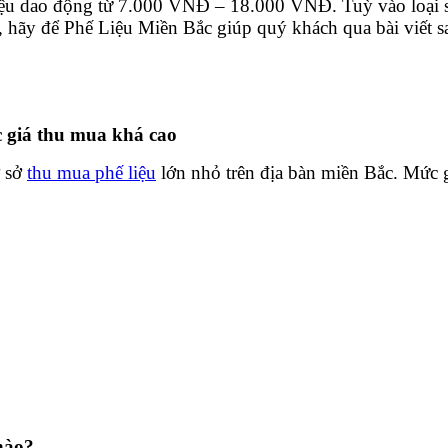
iệu dao động từ 7.000 VNĐ – 18.000 VNĐ. Tuỳ vào loại sắ
ơn, hãy để Phế Liệu Miền Bắc giúp quý khách qua bài viết s
thu mua khá cao
ơ sở
thu mua phế liệu
lớn nhỏ trên địa bàn miền Bắc. Mức 
 nào?