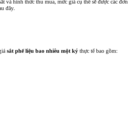
t và hình thức thu mua, mức giá cụ thể sẽ được các đơn
au đây.
giá
sắt phế liệu bao nhiêu một ký
thực tế bao gồm: