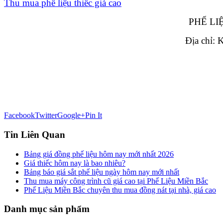
Thu mua phế liệu thiếc giá cao
PHẾ LIỆ
Địa chỉ:
Facebook
Twitter
Google+
Pin It
Tin Liên Quan
Bảng giá đồng phế liệu hôm nay mới nhất 2026
Giá thiếc hôm nay là bao nhiêu?
Bảng báo giá sắt phế liệu ngày hôm nay mới nhất
Thu mua máy công trình cũ giá cao tại Phế Liệu Miền Bắc
Phế Liệu Miền Bắc chuyên thu mua đồng nát tại nhà, giá cao
Danh mục sản phẩm