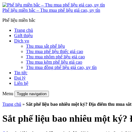
Phế liệu miền bắc – Thu mua phế liệu giá cao, uy tín
Phế liệu miền bắc
Trang chủ
Giới thiệu
Dịch vụ
Thu mua sắt phế liệu
Thu mua phế liệu thiếc giá cao
Thu mua nhôm phế liệu giá cao
Thu mua kẽm phế liệu giá cao
Thu mua đồng phế liệu giá cao, uy tín
Tin tức
Đại lý
Liên hệ
Menu
Toggle navigation
Trang chủ
»
Sắt phế liệu bao nhiêu một ký? Địa điểm thu mua sắt 
Sắt phế liệu bao nhiêu một ký? 