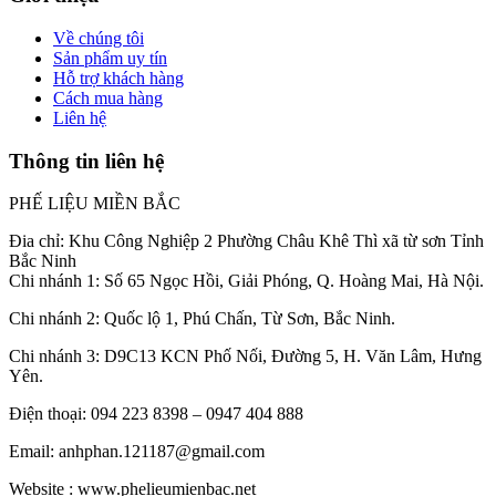
Về chúng tôi
Sản phẩm uy tín
Hỗ trợ khách hàng
Cách mua hàng
Liên hệ
Thông tin liên hệ
PHẾ LIỆU MIỀN BẮC
Đia chỉ: Khu Công Nghiệp 2 Phường Châu Khê Thì xã từ sơn Tỉnh
Bắc Ninh
Chi nhánh 1: Số 65 Ngọc Hồi, Giải Phóng, Q. Hoàng Mai, Hà Nội.
Chi nhánh 2: Quốc lộ 1, Phú Chấn, Từ Sơn, Bắc Ninh.
Chi nhánh 3: D9C13 KCN Phố Nối, Đường 5, H. Văn Lâm, Hưng
Yên.
Điện thoại: 094 223 8398 – 0947 404 888
Email: anhphan.121187@gmail.com
Website : www.phelieumienbac.net