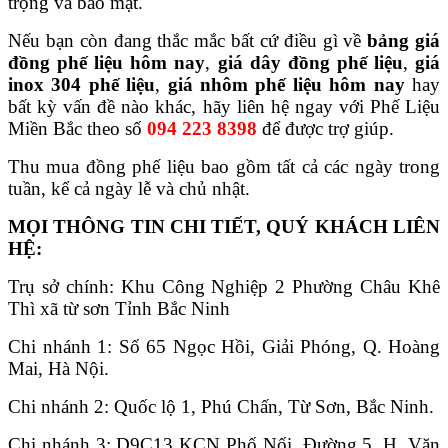
trọng và bảo mật.
Nếu bạn còn đang thắc mắc bất cứ điều gì về
bảng giá
đồng phế liệu hôm nay
,
giá dây đồng p
hế liệu
,
giá
inox 304 phế liệu
,
giá nhôm phế liệu hôm nay
hay
bất kỳ vấn đề nào khác, hãy liên hệ ngay với Phế L
iệu
Miền Bắc theo số
094 223 8398
để được trợ giúp.
Thu mua đồng phế liệu bao gồm tất cả các ngày trong
tuần, kể cả ngày lễ và chủ nhật.
MỌI THÔNG TIN CHI TIẾT, QUÝ KHÁCH LIÊN
HỆ:
Trụ sở chính: Khu Công Nghiệp 2 Phường Châu Khê
Thì xã từ sơn Tỉnh Bắc Ninh
Chi nhánh 1: Số 65 Ngọc Hồi, Giải Phóng, Q. Hoàng
Mai, Hà Nội.
Chi nhánh 2: Quốc lộ 1, Phú Chấn, Từ Sơn, Bắc Ninh.
Chi nhánh 3: D9C13 KCN Phố Nối, Đường 5, H. Văn