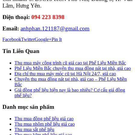
Lâm, Hưng Yên.
Điện thoại:
094 223 8398
Email:
anhphan.121187@gmail.com
Facebook
Twitter
Google+
Pin It
Tin Liên Quan
Thu mua máy công trình cũ giá cao tại Phế Liệu Miền Bắc
Phế Liệu Miền Bắc chuyên thu mua đồng nát tại nhà, giá cao
Địa chỉ thu mua máy móc cũ tại Hà Nội 24/7, giá cao
Chuyên thu mua đồng nát tại nhà, giá cao – Phế Liệu Miền
Bắc
Giá đồng phế liệu hiện nay là bao nhiêu? Cơ cấu giá đồng
phế liệu?
Danh mục sản phẩm
Thu mua đồng phế liệu giá cao
Thu mua nhôm phế liệu giá cao
Thu mua sắt phế liệu
Thu mua kẽm phế liệu giá cao