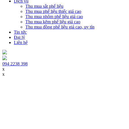
Dịch vụ
Thu mua sắt phế liệu
Thu mua phế liệu thiếc giá cao
Thu mua nhôm phế liệu giá cao
Thu mua kẽm phế liệu giá cao
Thu mua đồng phế liệu giá cao, uy tín
Tin tức
Đại lý
Liên hệ
094 2238 398
x
x