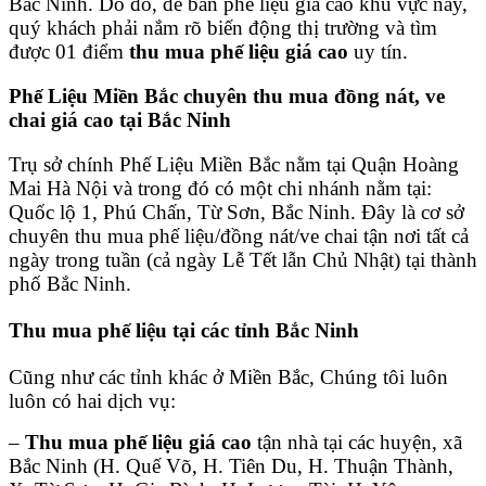
Bắc Ninh. Do đó, để bán phế liệu giá cao khu vực này,
quý khách phải nắm rõ biến động thị trường và tìm
được 01 điểm
thu mua phế liệu giá cao
uy tín.
Phế Liệu Miền Bắc chuyên thu mua đồng nát, ve
chai giá cao tại Bắc Ninh
Trụ sở chính Phế Liệu Miền Bắc nằm tại Quận Hoàng
Mai Hà Nội và trong đó có một chi nhánh nằm tại:
Quốc lộ 1, Phú Chấn, Từ Sơn, Bắc Ninh. Đây là cơ sở
chuyên thu mua phế liệu/đồng nát/ve chai tận nơi tất cả
ngày trong tuần (cả ngày Lễ Tết lẫn Chủ Nhật) tại thành
phố Bắc Ninh.
Thu mua phế liệu tại các tỉnh Bắc Ninh
Cũng như các tỉnh khác ở Miền Bắc, Chúng tôi luôn
luôn có hai dịch vụ:
–
Thu mua phế liệu giá cao
tận nhà tại các huyện, xã
Bắc Ninh (H. Quế Võ, H. Tiên Du, H. Thuận Thành,