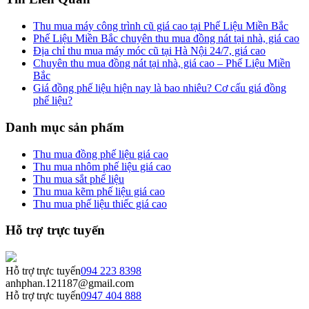
Thu mua máy công trình cũ giá cao tại Phế Liệu Miền Bắc
Phế Liệu Miền Bắc chuyên thu mua đồng nát tại nhà, giá cao
Địa chỉ thu mua máy móc cũ tại Hà Nội 24/7, giá cao
Chuyên thu mua đồng nát tại nhà, giá cao – Phế Liệu Miền
Bắc
Giá đồng phế liệu hiện nay là bao nhiêu? Cơ cấu giá đồng
phế liệu?
Danh mục sản phẩm
Thu mua đồng phế liệu giá cao
Thu mua nhôm phế liệu giá cao
Thu mua sắt phế liệu
Thu mua kẽm phế liệu giá cao
Thu mua phế liệu thiếc giá cao
Hỗ trợ trực tuyến
Hỗ trợ trực tuyến
094 223 8398
anhphan.121187@gmail.com
Hỗ trợ trực tuyến
0947 404 888