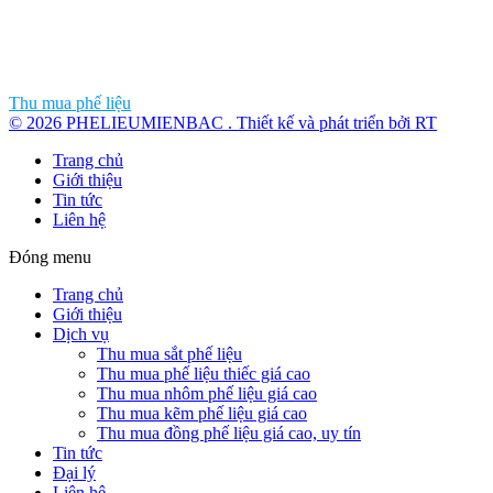
Thu mua phế liệu
© 2026 PHELIEUMIENBAC . Thiết kế và phát triển bởi RT
Trang chủ
Giới thiệu
Tin tức
Liên hệ
Đóng menu
Trang chủ
Giới thiệu
Dịch vụ
Thu mua sắt phế liệu
Thu mua phế liệu thiếc giá cao
Thu mua nhôm phế liệu giá cao
Thu mua kẽm phế liệu giá cao
Thu mua đồng phế liệu giá cao, uy tín
Tin tức
Đại lý
Liên hệ