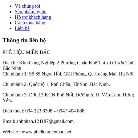
Về chúng tôi
Sản phẩm uy tín
Hỗ trợ khách hàng
Cách mua hàng
Liên hệ
Thông tin liên hệ
PHẾ LIỆU MIỀN BẮC
Đia chỉ: Khu Công Nghiệp 2 Phường Châu Khê Thì xã từ sơn Tỉnh
Bắc Ninh
Chi nhánh 1: Số 65 Ngọc Hồi, Giải Phóng, Q. Hoàng Mai, Hà Nội.
Chi nhánh 2: Quốc lộ 1, Phú Chấn, Từ Sơn, Bắc Ninh.
Chi nhánh 3: D9C13 KCN Phố Nối, Đường 5, H. Văn Lâm, Hưng
Yên.
Điện thoại: 094 223 8398 – 0947 404 888
Email: anhphan.121187@gmail.com
Website : www.phelieumienbac.net