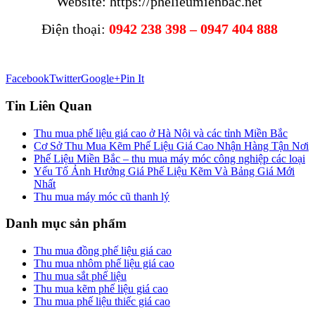
Website: https://phelieumienbac.net
Điện thoại:
0942 238 398 – 0947 404 888
Facebook
Twitter
Google+
Pin It
Tin Liên Quan
Thu mua phế liệu giá cao ở Hà Nội và các tỉnh Miền Bắc
Cơ Sở Thu Mua Kẽm Phế Liệu Giá Cao Nhận Hàng Tận Nơi
Phế Liệu Miền Bắc – thu mua máy móc công nghiệp các loại
Yếu Tố Ảnh Hưởng Giá Phế Liệu Kẽm Và Bảng Giá Mới
Nhất
Thu mua máy móc cũ thanh lý
Danh mục sản phẩm
Thu mua đồng phế liệu giá cao
Thu mua nhôm phế liệu giá cao
Thu mua sắt phế liệu
Thu mua kẽm phế liệu giá cao
Thu mua phế liệu thiếc giá cao